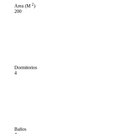
2
Area (M
)
200
Dormitorios
4
Baños