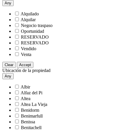
Any
Alquilado
Alquilar
Negocio traspaso
Oportunidad
RESERVADO
RESERVADO
Vendido
Venta
Clear
Accept
Ubicación de la propiedad
Any
Albir
Alfaz del Pi
Altea
Altea La Vieja
Benidorm
Benimarfull
Benissa
Benitachell