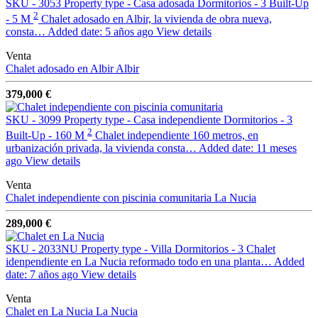
SKU - 3053
Property type - Casa adosada
Dormitorios - 3
Built-Up
2
- 5 M
Chalet adosado en Albir, la vivienda de obra nueva,
consta…
Added date: 5 años ago
View details
Venta
Chalet adosado en Albir
Albir
379,000 €
SKU - 3099
Property type - Casa independiente
Dormitorios - 3
2
Built-Up - 160 M
Chalet independiente 160 metros, en
urbanización privada, la vivienda consta…
Added date: 11 meses
ago
View details
Venta
Chalet independiente con piscinia comunitaria
La Nucia
289,000 €
SKU - 2033NU
Property type - Villa
Dormitorios - 3
Chalet
idenpendiente en La Nucia reformado todo en una planta…
Added
date: 7 años ago
View details
Venta
Chalet en La Nucia
La Nucia