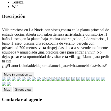
Terraza
Wifi
Descripción
Villa preciosa en La Nucia con vistas,consta en la planta principal de
entrada cocina abierta con salon ,terraza acristalada,2 dormitorios ,1
baño,1 aseo ,en la planta baja ,cocina abierta ,salon ,2 dormitorios ,1
baño ,1 aseo ,piscina privada,cocina de verano ,parcela con
privacidad 700 metros ,vista despejadas ,la casa se vende totalmente
equipada y amueblada ,una preciosa casa para entrar a vivir .No
dejes pasar esta oportunidad de visitar esta villa ¡¡¡¡ Llama para pedir
tu cita
¡¡¡¡#Lanuciaciudaddeldeporte#lanuciaparavivir#amueblada#vistas#
More information ...
Map
Street view
Contactar al agente