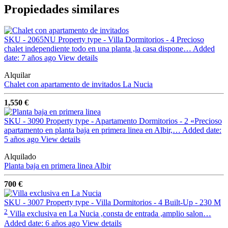
Propiedades similares
SKU - 2065NU
Property type - Villa
Dormitorios - 4
Precioso
chalet independiente todo en una planta ,la casa dispone…
Added
date: 7 años ago
View details
Alquilar
Chalet con apartamento de invitados
La Nucia
1,550 €
SKU - 3090
Property type - Apartamento
Dormitorios - 2
«Precioso
apartamento en planta baja en primera linea en Albir,…
Added date:
5 años ago
View details
Alquilado
Planta baja en primera linea
Albir
700 €
SKU - 3007
Property type - Villa
Dormitorios - 4
Built-Up - 230 M
2
Villa exclusiva en La Nucia ,consta de entrada ,amplio salon…
Added date: 6 años ago
View details