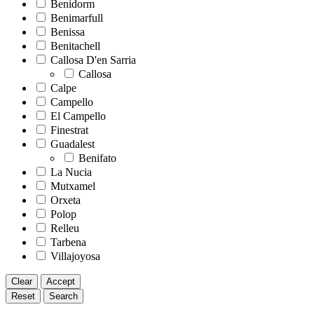
Benidorm
Benimarfull
Benissa
Benitachell
Callosa D'en Sarria
Callosa
Calpe
Campello
El Campello
Finestrat
Guadalest
Benifato
La Nucia
Mutxamel
Orxeta
Polop
Relleu
Tarbena
Villajoyosa
Clear
Accept
Reset
Search