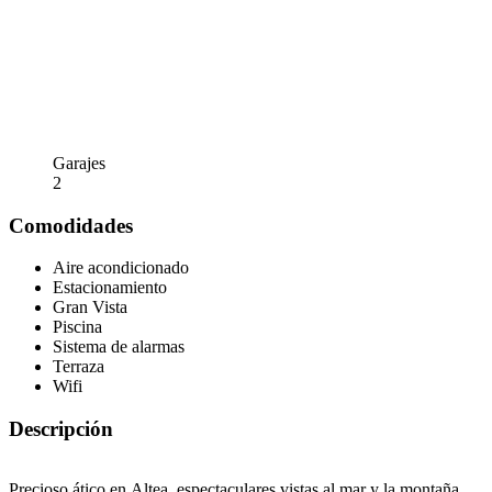
Garajes
2
Comodidades
Aire acondicionado
Estacionamiento
Gran Vista
Piscina
Sistema de alarmas
Terraza
Wifi
Descripción
Precioso ático en Altea, espectaculares vistas al mar y la montaña.