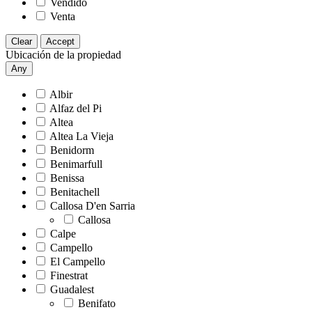
Vendido
Venta
Clear
Accept
Ubicación de la propiedad
Any
Albir
Alfaz del Pi
Altea
Altea La Vieja
Benidorm
Benimarfull
Benissa
Benitachell
Callosa D'en Sarria
Callosa
Calpe
Campello
El Campello
Finestrat
Guadalest
Benifato